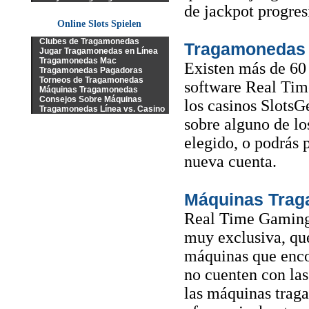
de jackpot progres
Online Slots Spielen
Clubes de Tragamonedas
Tragamonedas 
Jugar Tragamonedas en Línea
Tragamonedas Mac
Existen más de 60
Tragamonedas Pagadoras
Torneos de Tragamonedas
software Real Tim
Máquinas Tragamonedas
Consejos Sobre Máquinas
los casinos Slots
Tragamonedas Línea vs. Casino
sobre alguno de los
elegido, o podrás 
nueva cuenta.
Máquinas Tra
Real Time Gaming 
muy exclusiva, qu
máquinas que enco
no cuenten con la
las máquinas tra